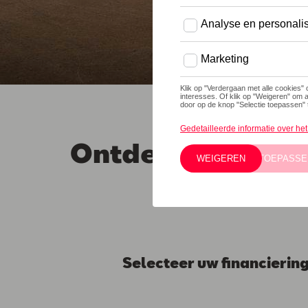
HET:
Ontdek onze aan
Selecteer uw financierin