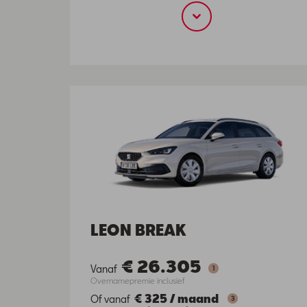
LEON BREAK
€ 26.305
Vanaf
1
Overnamepremie inclusief
€ 325
/
maand
Of vanaf
3