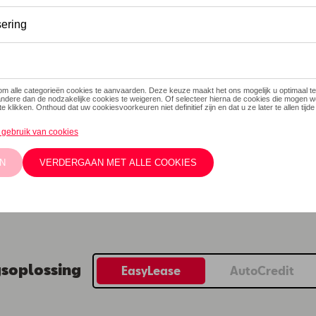
 8 JAAR GRATIS GARANT
biedingen
gsoplossing
EasyLease
AutoCredit