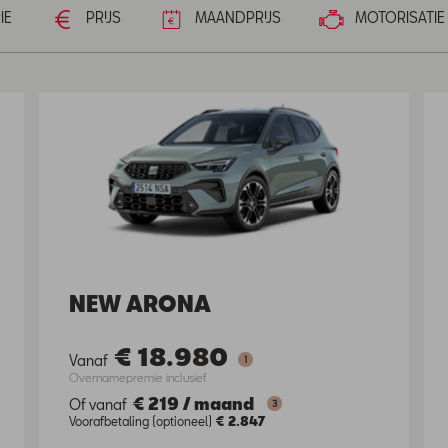
IE
PRIJS
MAANDPRIJS
MOTORISATIE
NEW ARONA
€ 18.980
Vanaf
1
Overnamepremie inclusief
€ 219
/
maand
Of vanaf
3
Voorafbetaling (optioneel)
€ 2.847