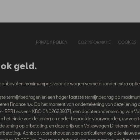
PRIVACY POLICY
CO2 INFORMATIE
COOKIES
ook geld.
 aanbevolen maximumprijs voor de wagen vermeld zonder extra optie
 vaste termijnbedragen en een hoger laatste termijnbedrag op maxi
n Finance n.v. Op het moment van ondertekening van deze lening op 
ë - RPR Leuven - KBO 0402623937), een dochteronderneming van Volks
 het einde van de lening en onder bepaalde voorwaarden, uw voertuig 
de lening op afbetaling, en deze prijs aan Volkswagen D'Ieteren Financ
afbetaling. Aanbod voorbehouden aan particulieren op alle nieuwe v