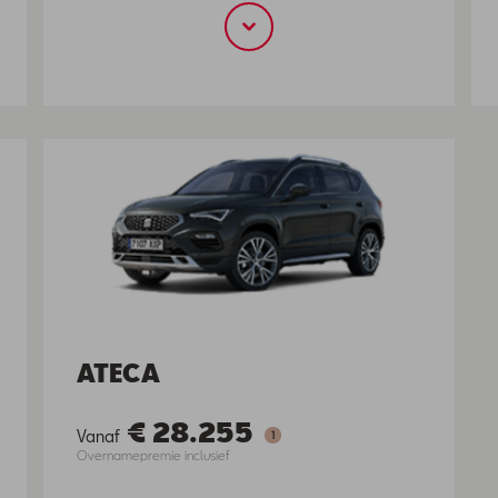
ATECA
€ 28.255
Vanaf
1
Overnamepremie inclusief