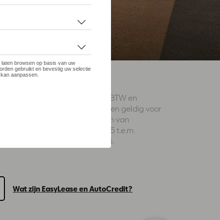
IE.⁴
Prijzen incl. BTW en
aanbiedingen geldig voor
particulieren van
30/06/2026 t.e.m.
31/08/2026.
Wat zijn EasyLease en AutoCredit?