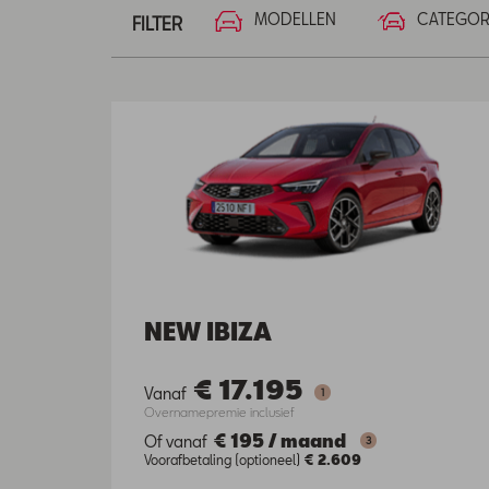
MODELLEN
CATEGOR
FILTER
NEW IBIZA
€ 17.195
Vanaf
1
Overnamepremie inclusief
€ 195
/
maand
Of vanaf
3
Voorafbetaling (optioneel)
€ 2.609