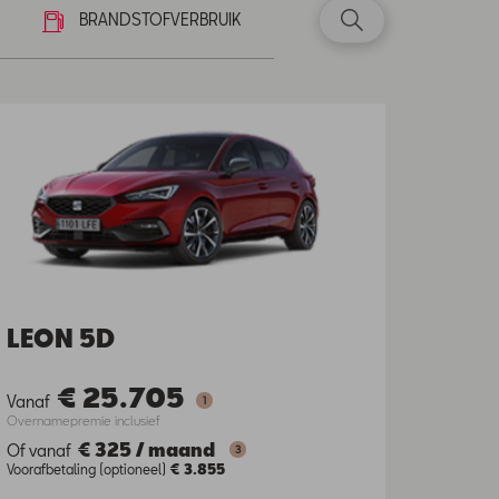
BRANDSTOFVERBRUIK
LEON 5D
€ 25.705
Vanaf
1
Overnamepremie inclusief
€ 325
/
maand
Of vanaf
3
Voorafbetaling (optioneel)
€ 3.855