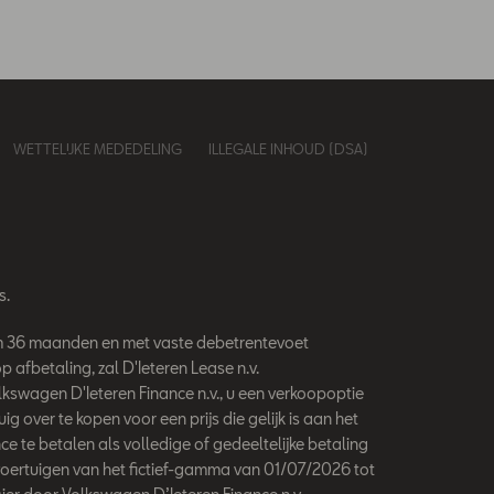
WETTELIJKE MEDEDELING
ILLEGALE INHOUD (DSA)
s.
mum 36 maanden en met vaste debetrentevoet
afbetaling, zal D'Ieteren Lease n.v.
wagen D'Ieteren Finance n.v., u een verkoopoptie
over te kopen voor een prijs die gelijk is aan het
e te betalen als volledige of gedeeltelijke betaling
oertuigen van het fictief-gamma van 01/07/2026 tot